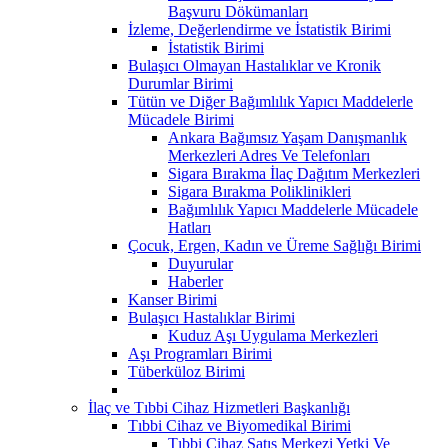
Başvuru Dökümanları
İzleme, Değerlendirme ve İstatistik Birimi
İstatistik Birimi
Bulaşıcı Olmayan Hastalıklar ve Kronik
Durumlar Birimi
Tütün ve Diğer Bağımlılık Yapıcı Maddelerle
Mücadele Birimi
Ankara Bağımsız Yaşam Danışmanlık
Merkezleri Adres Ve Telefonları
Sigara Bırakma İlaç Dağıtım Merkezleri
Sigara Bırakma Poliklinikleri
Bağımlılık Yapıcı Maddelerle Mücadele
Hatları
Çocuk, Ergen, Kadın ve Üreme Sağlığı Birimi
Duyurular
Haberler
Kanser Birimi
Bulaşıcı Hastalıklar Birimi
Kuduz Aşı Uygulama Merkezleri
Aşı Programları Birimi
Tüberküloz Birimi
İlaç ve Tıbbi Cihaz Hizmetleri Başkanlığı
Tıbbi Cihaz ve Biyomedikal Birimi
Tıbbi Cihaz Satış Merkezi Yetki Ve