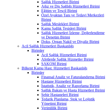
Sağlık Hizmetleri Birimi
Ağız ve Diş Sağlığı Hizmetleri Birimi
Eğitim ve Tescil Birimi
Özel Ayaktan Tanı ve Tedavi Merkezleri
Birimi
Sağlık Meslekleri Birimi
Kamu Sağlık Tesisleri Birimi
Sağlık Hizmetleri İzleme, Değerlendirme
ve Denetim Birimi
Doku, Organ Nakil ve Diyaliz Birimi
Acil Sağlık Hizmetleri Başkanlığı
Birimler
Acil Sağlık Hizmetleri Birimi
Afetlerde Sağlık Hizmetler Birimi
SAKOM Birimi
Bilkent Kamu Hast. Hizmetleri Başkanlığı
Birimler
Finansal Analiz ve Faturalandırma Birimi
Hastane Hizmetleri Birimi
İstatistik, Analiz ve Raporlama Birimi
Sağlık Bakım ve Hasta Hizmetleri Birimi
Şehir Hastaneleri Birimi
Tedarik Planlama, Stok ve Lojistik
Yönetimi Birimi
Verimlilik Birimi