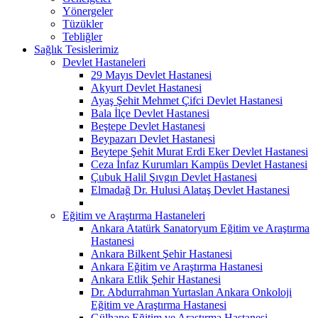
Yönergeler
Tüzükler
Tebliğler
Sağlık Tesislerimiz
Devlet Hastaneleri
29 Mayıs Devlet Hastanesi
Akyurt Devlet Hastanesi
Ayaş Şehit Mehmet Çifci Devlet Hastanesi
Bala İlçe Devlet Hastanesi
Beştepe Devlet Hastanesi
Beypazarı Devlet Hastanesi
Beytepe Şehit Murat Erdi Eker Devlet Hastanesi
Ceza İnfaz Kurumları Kampüs Devlet Hastanesi
Çubuk Halil Şıvgın Devlet Hastanesi
Elmadağ Dr. Hulusi Alataş Devlet Hastanesi
Eğitim ve Araştırma Hastaneleri
Ankara Atatürk Sanatoryum Eğitim ve Araştırma
Hastanesi
Ankara Bilkent Şehir Hastanesi
Ankara Eğitim ve Araştırma Hastanesi
Ankara Etlik Şehir Hastanesi
Dr. Abdurrahman Yurtaslan Ankara Onkoloji
Eğitim ve Araştırma Hastanesi
Gülhane Eğitim ve Araştırma Hastanesi