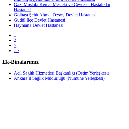
Gazi Mustafa Kemal Mesleki ve Çevresel Hastalıklar
Hastanesi
Gölbaşı Şehit Ahmet Özsoy Devlet Hastanesi
Güdül İlçe Devlet Hastanesi
Haymana Devlet Hastanesi
1
2
>
>>
Ek-Binalarımız
Acil Sağlık Hizmetleri Başkanlığı (Ostim Yerleşkesi)
Ankara İl Sağlık Müdürlüğü (Numune Yerleşkesi)