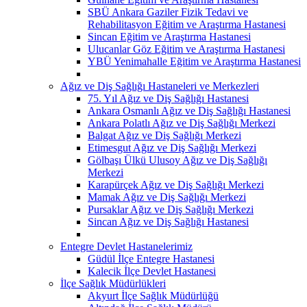
SBÜ Ankara Gaziler Fizik Tedavi ve
Rehabilitasyon Eğitim ve Araştırma Hastanesi
Sincan Eğitim ve Araştırma Hastanesi
Ulucanlar Göz Eğitim ve Araştırma Hastanesi
YBÜ Yenimahalle Eğitim ve Araştırma Hastanesi
Ağız ve Diş Sağlığı Hastaneleri ve Merkezleri
75. Yıl Ağız ve Diş Sağlığı Hastanesi
Ankara Osmanlı Ağız ve Diş Sağlığı Hastanesi
Ankara Polatlı Ağız ve Diş Sağlığı Merkezi
Balgat Ağız ve Diş Sağlığı Merkezi
Etimesgut Ağız ve Diş Sağlığı Merkezi
Gölbaşı Ülkü Ulusoy Ağız ve Diş Sağlığı
Merkezi
Karapürçek Ağız ve Diş Sağlığı Merkezi
Mamak Ağız ve Diş Sağlığı Merkezi
Pursaklar Ağız ve Diş Sağlığı Merkezi
Sincan Ağız ve Diş Sağlığı Hastanesi
Entegre Devlet Hastanelerimiz
Güdül İlçe Entegre Hastanesi
Kalecik İlçe Devlet Hastanesi
İlçe Sağlık Müdürlükleri
Akyurt İlçe Sağlık Müdürlüğü