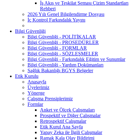
İş Akış ve Teşkilat Şeması Çizim Standartları
Rehberi
2026 Yılı Genel Bilgilendirme Dosyası
İç Kontrol Farkındalık Yayını
Bilgi Güvenliği
Bilgi Güvenliği - POLİTİKALAR
Bilgi Güvenliği - PROSEDÜRLER
Bilgi Güvenliği - FORMLAR
Bilgi Güvenliği - SÖZLEŞMELER
Bilgi Güvenliği - Farkındalık Eğitim ve Sunumlar
Bilgi Güvenliği - Yardım Dokümanları
Sağlık Bakanlığı BGYS Belgeler
Etik Kurulu
Anasayfa
Üyelerimiz
Yönerge
Çalışma Prensiplerimiz
Formlar
Anket ve Ölçek Çalışmaları
Prospektif ve Diğer Çalışmalar
Retrospektif Çalışmalar
Etik Kurul Ana Sayfa
Yapay Zeka ile İlgili Çalışmalar
Ramak Kala Olay Bildirimi