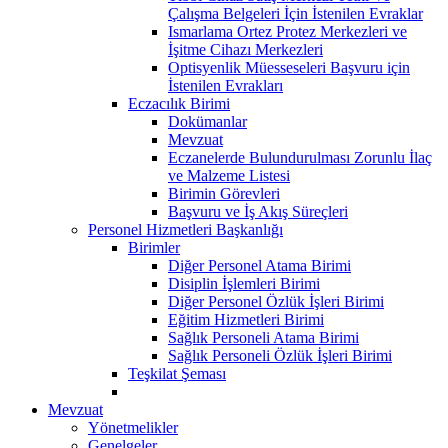
Çalışma Belgeleri İçin İstenilen Evraklar
Ismarlama Ortez Protez Merkezleri ve
İşitme Cihazı Merkezleri
Optisyenlik Müesseseleri Başvuru için
İstenilen Evrakları
Eczacılık Birimi
Dokümanlar
Mevzuat
Eczanelerde Bulundurulması Zorunlu İlaç
ve Malzeme Listesi
Birimin Görevleri
Başvuru ve İş Akış Süreçleri
Personel Hizmetleri Başkanlığı
Birimler
Diğer Personel Atama Birimi
Disiplin İşlemleri Birimi
Diğer Personel Özlük İşleri Birimi
Eğitim Hizmetleri Birimi
Sağlık Personeli Atama Birimi
Sağlık Personeli Özlük İşleri Birimi
Teşkilat Şeması
Mevzuat
Yönetmelikler
Genelgeler