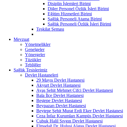
Disiplin İşlemleri Birimi
Diğer Personel Özlük İşleri Birimi
Eğitim Hizmetleri Birimi
Sağlık Personeli Atama Birimi
Sağlık Personeli Özlük İşleri Birimi
Teşkilat Şeması
Mevzuat
Yönetmelikler
Genelgeler
Yönergeler
Tüzükler
Tebliğler
Sağlık Tesislerimiz
Devlet Hastaneleri
29 Mayıs Devlet Hastanesi
Akyurt Devlet Hastanesi
Ayaş Şehit Mehmet Çifci Devlet Hastanesi
Bala İlçe Devlet Hastanesi
Beştepe Devlet Hastanesi
Beypazarı Devlet Hastanesi
Beytepe Şehit Murat Erdi Eker Devlet Hastanesi
Ceza İnfaz Kurumları Kampüs Devlet Hastanesi
Çubuk Halil Şıvgın Devlet Hastanesi
Elmadağ Dr. Hulusi Alataş Devlet Hastanesi