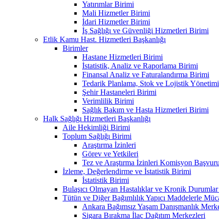
Yatırımlar Birimi
Mali Hizmetler Birimi
İdari Hizmetler Birimi
İş Sağlığı ve Güvenliği Hizmetleri Birimi
Etlik Kamu Hast. Hizmetleri Başkanlığı
Birimler
Hastane Hizmetleri Birimi
İstatistik, Analiz ve Raporlama Birimi
Finansal Analiz ve Faturalandırma Birimi
Tedarik Planlama, Stok ve Lojistik Yönetimi
Şehir Hastaneleri Birimi
Verimlilik Birimi
Sağlık Bakım ve Hasta Hizmetleri Birimi
Halk Sağlığı Hizmetleri Başkanlığı
Aile Hekimliği Birimi
Toplum Sağlığı Birimi
Araştırma İzinleri
Görev ve Yetkileri
Tez ve Araştırma İzinleri Komisyon Başvu
İzleme, Değerlendirme ve İstatistik Birimi
İstatistik Birimi
Bulaşıcı Olmayan Hastalıklar ve Kronik Durumlar
Tütün ve Diğer Bağımlılık Yapıcı Maddelerle Müc
Ankara Bağımsız Yaşam Danışmanlık Merkez
Sigara Bırakma İlaç Dağıtım Merkezleri