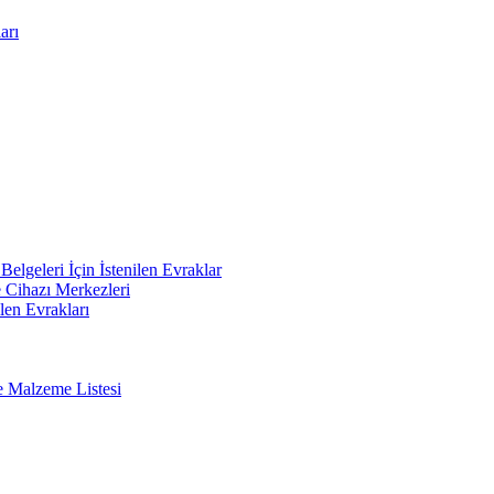
arı
elgeleri İçin İstenilen Evraklar
e Cihazı Merkezleri
len Evrakları
e Malzeme Listesi