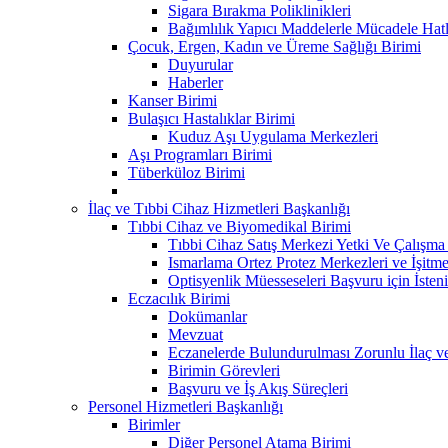
Sigara Bırakma Poliklinikleri
Bağımlılık Yapıcı Maddelerle Mücadele Hatl
Çocuk, Ergen, Kadın ve Üreme Sağlığı Birimi
Duyurular
Haberler
Kanser Birimi
Bulaşıcı Hastalıklar Birimi
Kuduz Aşı Uygulama Merkezleri
Aşı Programları Birimi
Tüberküloz Birimi
İlaç ve Tıbbi Cihaz Hizmetleri Başkanlığı
Tıbbi Cihaz ve Biyomedikal Birimi
Tıbbi Cihaz Satış Merkezi Yetki Ve Çalışma B
Ismarlama Ortez Protez Merkezleri ve İşitm
Optisyenlik Müesseseleri Başvuru için İsteni
Eczacılık Birimi
Dokümanlar
Mevzuat
Eczanelerde Bulundurulması Zorunlu İlaç v
Birimin Görevleri
Başvuru ve İş Akış Süreçleri
Personel Hizmetleri Başkanlığı
Birimler
Diğer Personel Atama Birimi