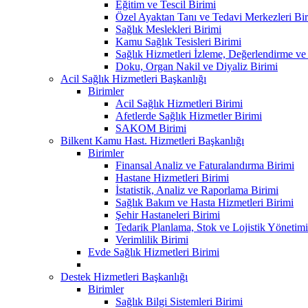
Eğitim ve Tescil Birimi
Özel Ayaktan Tanı ve Tedavi Merkezleri Bir
Sağlık Meslekleri Birimi
Kamu Sağlık Tesisleri Birimi
Sağlık Hizmetleri İzleme, Değerlendirme ve
Doku, Organ Nakil ve Diyaliz Birimi
Acil Sağlık Hizmetleri Başkanlığı
Birimler
Acil Sağlık Hizmetleri Birimi
Afetlerde Sağlık Hizmetler Birimi
SAKOM Birimi
Bilkent Kamu Hast. Hizmetleri Başkanlığı
Birimler
Finansal Analiz ve Faturalandırma Birimi
Hastane Hizmetleri Birimi
İstatistik, Analiz ve Raporlama Birimi
Sağlık Bakım ve Hasta Hizmetleri Birimi
Şehir Hastaneleri Birimi
Tedarik Planlama, Stok ve Lojistik Yönetimi
Verimlilik Birimi
Evde Sağlık Hizmetleri Birimi
Destek Hizmetleri Başkanlığı
Birimler
Sağlık Bilgi Sistemleri Birimi