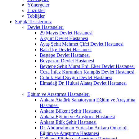
Yönergeler
Tüzükler
Tebliğler
Sağlık Tesislerimiz
Devlet Hastaneleri
29 Mayıs Devlet Hastanesi
Akyurt Devlet Hastanesi
Ayaş Şehit Mehmet Çifci Devlet Hastanesi
Bala İlçe Devlet Hastanesi
Beştepe Devlet Hastanesi
Beypazarı Devlet Hastanesi
Beytepe Şehit Murat Erdi Eker Devlet Hastanesi
Ceza İnfaz Kurumları Kampüs Devlet Hastanesi
Çubuk Halil Şıvgın Devlet Hastanesi
Elmadağ Dr. Hulusi Alataş Devlet Hastanesi
Eğitim ve Araştırma Hastaneleri
Ankara Atatürk Sanatoryum Eğitim ve Araştırma
Hastanesi
Ankara Bilkent Şehir Hastanesi
Ankara Eğitim ve Araştırma Hastanesi
Ankara Etlik Şehir Hastanesi
Dr. Abdurrahman Yurtaslan Ankara Onkoloji
Eğitim ve Araştırma Hastanesi
Gülhane Eğitim ve Araştırma Hastanesi