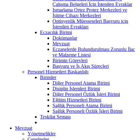
Çalışma Belgeleri İçin İstenilen Evraklar
Ismarlama Ortez Protez Merkezleri ve
İşitme Cihazı Merkezleri
Optisyenlik Müesseseleri Başvuru için
İstenilen Evrakları
Eczacılık Birimi
Dokümanlar
Mevzuat
Eczanelerde Bulundurulması Zorunlu İlaç
ve Malzeme Listesi
Birimin Görevleri
Başvuru ve İş Akış Süreçleri
Personel Hizmetleri Başkanlığı
Birimler
Diğer Personel Atama Birimi
Disiplin İşlemleri Birimi
Diğer Personel Özlük İşleri Birimi
Eğitim Hizmetleri Birimi
Sağlık Personeli Atama Birimi
Sağlık Personeli Özlük İşleri Birimi
Teşkilat Şeması
Mevzuat
Yönetmelikler
Genelgeler