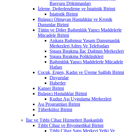
Başvuru Dökümanları
İzleme, Değerlendirme ve İstatistik Birimi
İstatistik Birimi
Bulaşıcı Olmayan Hastalıklar ve Kronik
Durumlar Birimi
Tütün ve Diğer Bağımlılık Yapıcı Maddelerle
Mücadele Birimi
Ankara Bağımsız Yaşam Danışmanlık
Merkezleri Adres Ve Telefonları
Sigara Bırakma İlaç Dağıtım Merkezleri
Sigara Bırakma Poliklinikleri
Bağımlılık Yapıcı Maddelerle Mücadele
Hatları
Çocuk, Ergen, Kadın ve Üreme Sağlığı Birimi
Duyurular
Haberler
Kanser Birimi
Bulaşıcı Hastalıklar Birimi
Kuduz Aşı Uygulama Merkezleri
Aşı Programları Birimi
Tüberküloz Birimi
İlaç ve Tıbbi Cihaz Hizmetleri Başkanlığı
Tıbbi Cihaz ve Biyomedikal Birimi
Tıbbi Cihaz Satış Merkezi Yetki Ve