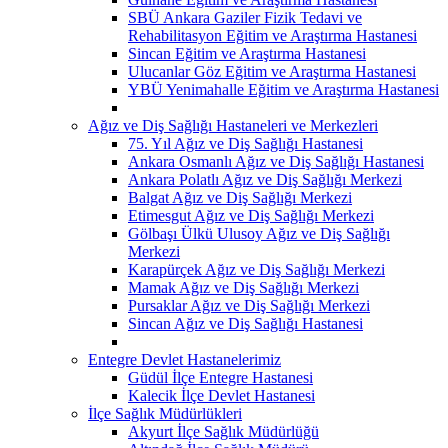
SBÜ Ankara Gaziler Fizik Tedavi ve
Rehabilitasyon Eğitim ve Araştırma Hastanesi
Sincan Eğitim ve Araştırma Hastanesi
Ulucanlar Göz Eğitim ve Araştırma Hastanesi
YBÜ Yenimahalle Eğitim ve Araştırma Hastanesi
Ağız ve Diş Sağlığı Hastaneleri ve Merkezleri
75. Yıl Ağız ve Diş Sağlığı Hastanesi
Ankara Osmanlı Ağız ve Diş Sağlığı Hastanesi
Ankara Polatlı Ağız ve Diş Sağlığı Merkezi
Balgat Ağız ve Diş Sağlığı Merkezi
Etimesgut Ağız ve Diş Sağlığı Merkezi
Gölbaşı Ülkü Ulusoy Ağız ve Diş Sağlığı
Merkezi
Karapürçek Ağız ve Diş Sağlığı Merkezi
Mamak Ağız ve Diş Sağlığı Merkezi
Pursaklar Ağız ve Diş Sağlığı Merkezi
Sincan Ağız ve Diş Sağlığı Hastanesi
Entegre Devlet Hastanelerimiz
Güdül İlçe Entegre Hastanesi
Kalecik İlçe Devlet Hastanesi
İlçe Sağlık Müdürlükleri
Akyurt İlçe Sağlık Müdürlüğü