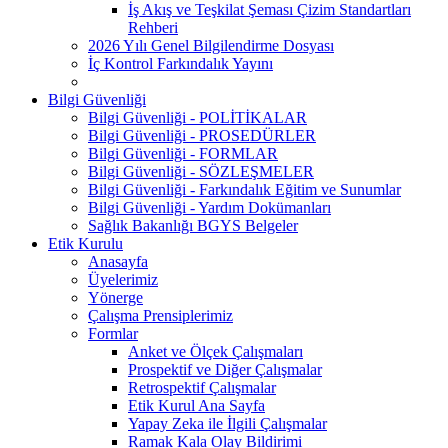
İş Akış ve Teşkilat Şeması Çizim Standartları
Rehberi
2026 Yılı Genel Bilgilendirme Dosyası
İç Kontrol Farkındalık Yayını
Bilgi Güvenliği
Bilgi Güvenliği - POLİTİKALAR
Bilgi Güvenliği - PROSEDÜRLER
Bilgi Güvenliği - FORMLAR
Bilgi Güvenliği - SÖZLEŞMELER
Bilgi Güvenliği - Farkındalık Eğitim ve Sunumlar
Bilgi Güvenliği - Yardım Dokümanları
Sağlık Bakanlığı BGYS Belgeler
Etik Kurulu
Anasayfa
Üyelerimiz
Yönerge
Çalışma Prensiplerimiz
Formlar
Anket ve Ölçek Çalışmaları
Prospektif ve Diğer Çalışmalar
Retrospektif Çalışmalar
Etik Kurul Ana Sayfa
Yapay Zeka ile İlgili Çalışmalar
Ramak Kala Olay Bildirimi