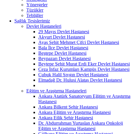
Yönergeler
Tüzükler
Tebliğler
Sağlık Tesislerimiz
Devlet Hastaneleri
29 Mayıs Devlet Hastanesi
Akyurt Devlet Hastanesi
Ayaş Şehit Mehmet Çifci Devlet Hastanesi
Bala İlçe Devlet Hastanesi
Beştepe Devlet Hastanesi
Beypazarı Devlet Hastanesi
Beytepe Şehit Murat Erdi Eker Devlet Hastanesi
Ceza İnfaz Kurumları Kampüs Devlet Hastanesi
Çubuk Halil Şıvgın Devlet Hastanesi
Elmadağ Dr. Hulusi Alataş Devlet Hastanesi
Eğitim ve Araştırma Hastaneleri
Ankara Atatürk Sanatoryum Eğitim ve Araştırma
Hastanesi
Ankara Bilkent Şehir Hastanesi
Ankara Eğitim ve Araştırma Hastanesi
Ankara Etlik Şehir Hastanesi
Dr. Abdurrahman Yurtaslan Ankara Onkoloji
Eğitim ve Araştırma Hastanesi
Gülhane Eğitim ve Araştırma Hastanesi