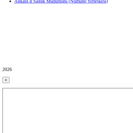
Ankara İl Sağlık Müdürlüğü (Numune Yerleşkesi)
2026
×