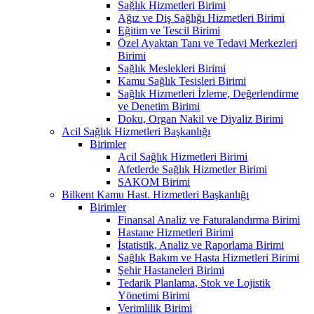
Sağlık Hizmetleri Birimi
Ağız ve Diş Sağlığı Hizmetleri Birimi
Eğitim ve Tescil Birimi
Özel Ayaktan Tanı ve Tedavi Merkezleri
Birimi
Sağlık Meslekleri Birimi
Kamu Sağlık Tesisleri Birimi
Sağlık Hizmetleri İzleme, Değerlendirme
ve Denetim Birimi
Doku, Organ Nakil ve Diyaliz Birimi
Acil Sağlık Hizmetleri Başkanlığı
Birimler
Acil Sağlık Hizmetleri Birimi
Afetlerde Sağlık Hizmetler Birimi
SAKOM Birimi
Bilkent Kamu Hast. Hizmetleri Başkanlığı
Birimler
Finansal Analiz ve Faturalandırma Birimi
Hastane Hizmetleri Birimi
İstatistik, Analiz ve Raporlama Birimi
Sağlık Bakım ve Hasta Hizmetleri Birimi
Şehir Hastaneleri Birimi
Tedarik Planlama, Stok ve Lojistik
Yönetimi Birimi
Verimlilik Birimi