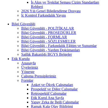
İş Akış ve Teşkilat Şeması Çizim Standartları
Rehberi
2026 Yılı Genel Bilgilendirme Dosyası
İç Kontrol Farkındalık Yayını
Bilgi Güvenliği
Bilgi Güvenliği - POLİTİKALAR
Bilgi Güvenliği - PROSEDÜRLER
Bilgi Güvenliği - FORMLAR
Bilgi Güvenliği - SÖZLEŞMELER
Bilgi Güvenliği - Farkındalık Eğitim ve Sunumlar
Bilgi Güvenliği - Yardım Dokümanları
Sağlık Bakanlığı BGYS Belgeler
Etik Kurulu
Anasayfa
Üyelerimiz
Yönerge
Çalışma Prensiplerimiz
Formlar
Anket ve Ölçek Çalışmaları
Prospektif ve Diğer Çalışmalar
Retrospektif Çalışmalar
Etik Kurul Ana Sayfa
Yapay Zeka ile İlgili Çalışmalar
Ramak Kala Olay Bildirimi