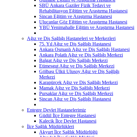
SBÜ Ankara Gaziler Fizik Tedavi ve
Rehabilitasyon Eğitim ve Araştırma Hastanesi
Sincan Eğitim ve Araştırma Hastanesi
Ulucanlar Göz Eğitim ve Araştırma Hastanesi
YBÜ Yenimahalle Eğitim ve Araştırma Hastanesi
Ağız ve Diş Sağlığı Hastaneleri ve Merkezleri
75. Yıl Ağız ve Diş Sağlığı Hastanesi
Ankara Osmanlı Ağız ve Diş Sağlığı Hastanesi
Ankara Polatlı Ağız ve Diş Sağlığı Merkezi
Balgat Ağız ve Diş Sağlığı Merkezi
Etimesgut Ağız ve Diş Sağlığı Merkezi
Gölbaşı Ülkü Ulusoy Ağız ve Diş Sağlığı
Merkezi
Karapürçek Ağız ve Diş Sağlığı Merkezi
Mamak Ağız ve Diş Sağlığı Merkezi
Pursaklar Ağız ve Diş Sağlığı Merkezi
Sincan Ağız ve Diş Sağlığı Hastanesi
Entegre Devlet Hastanelerimiz
Güdül İlçe Entegre Hastanesi
Kalecik İlçe Devlet Hastanesi
İlçe Sağlık Müdürlükleri
Akyurt İlçe Sağlık Müdürlüğü