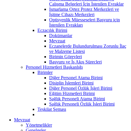
Çalışma Belgeleri İçin İstenilen Evraklar
Ismarlama Ortez Protez Merkezleri ve
İşitme Cihazı Merkezleri
Optisyenlik Müesseseleri Başvuru için
İstenilen Evrakları
Eczacılık Birimi
Dokümanlar
Mevzuat
Eczanelerde Bulundurulması Zorunlu İlaç
ve Malzeme Listesi
Birimin Görevleri
Başvuru ve İş Akış Süreçleri
Personel Hizmetleri Başkanlığı
Birimler
Diğer Personel Atama Birimi
Disiplin İşlemleri Birimi
Diğer Personel Özlük İşleri Birimi
Eğitim Hizmetleri Birimi
Sağlık Personeli Atama Birimi
Sağlık Personeli Özlük İşleri Birimi
Teşkilat Şeması
Mevzuat
Yönetmelikler
Genelgeler