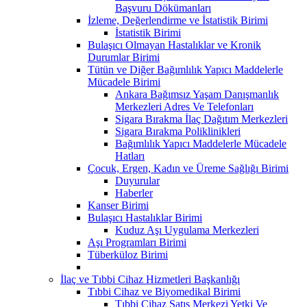
Başvuru Dökümanları
İzleme, Değerlendirme ve İstatistik Birimi
İstatistik Birimi
Bulaşıcı Olmayan Hastalıklar ve Kronik
Durumlar Birimi
Tütün ve Diğer Bağımlılık Yapıcı Maddelerle
Mücadele Birimi
Ankara Bağımsız Yaşam Danışmanlık
Merkezleri Adres Ve Telefonları
Sigara Bırakma İlaç Dağıtım Merkezleri
Sigara Bırakma Poliklinikleri
Bağımlılık Yapıcı Maddelerle Mücadele
Hatları
Çocuk, Ergen, Kadın ve Üreme Sağlığı Birimi
Duyurular
Haberler
Kanser Birimi
Bulaşıcı Hastalıklar Birimi
Kuduz Aşı Uygulama Merkezleri
Aşı Programları Birimi
Tüberküloz Birimi
İlaç ve Tıbbi Cihaz Hizmetleri Başkanlığı
Tıbbi Cihaz ve Biyomedikal Birimi
Tıbbi Cihaz Satış Merkezi Yetki Ve